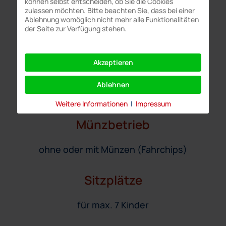
können selbst entscheiden, ob Sie die Cookies
zulassen möchten. Bitte beachten Sie, dass bei einer
inkl. Auf- und Abbau
Ablehnung womöglich nicht mehr alle Funktionalitäten
der Seite zur Verfügung stehen.
15 Minuten je Auf- / Abbau
Bodenbeschaffenheit
Akzeptieren
Ablehnen
ebenerdige Fläche
Weitere Informationen
|
Impressum
Münzbetrieb
ohne oder mit Münzen (Fahrchips)
Sitzplätze
für max. 7 Kinder