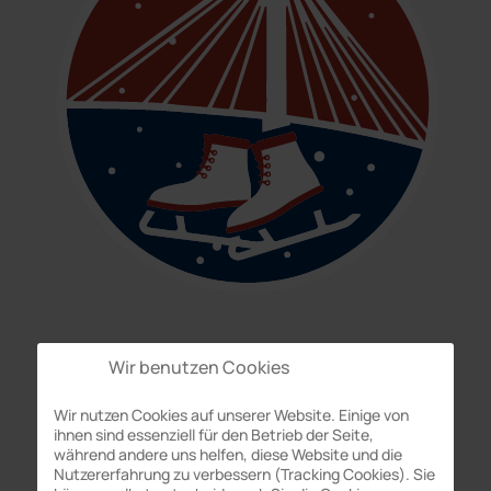
Größe
Wir benutzen Cookies
2,5m x 2,5m
Wir nutzen Cookies auf unserer Website. Einige von
ihnen sind essenziell für den Betrieb der Seite,
während andere uns helfen, diese Website und die
Transport
Nutzererfahrung zu verbessern (Tracking Cookies). Sie